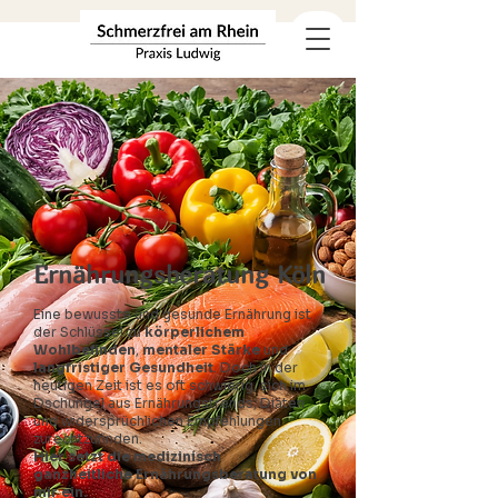
Ernährungsberatung Köln
Eine bewusste und gesunde Ernährung ist
der Schlüssel zu
körperlichem
Wohlbefinden
,
mentaler Stärke
und
langfristiger Gesundheit
. Doch in der
heutigen Zeit ist es oft schwierig, sich im
Dschungel aus Ernährungstrends, Diäten
und widersprüchlichen Empfehlungen
zurechtzufinden.
Hier setzt die medizinisch
ganzheitliche Ernährungsberatung von
mir ein.