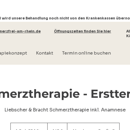
l wird unsere Behandlung noch nicht von den Krankenkassen über
erzfrei-am-rhein.de
Öffnungszeiten finden Sie hier
A
Kö
apiekonzept
Kontakt
Termin online buchen
merztherapie - Erstte
Liebscher & Bracht Schmerztherapie inkl. Anamnese
169
Euro