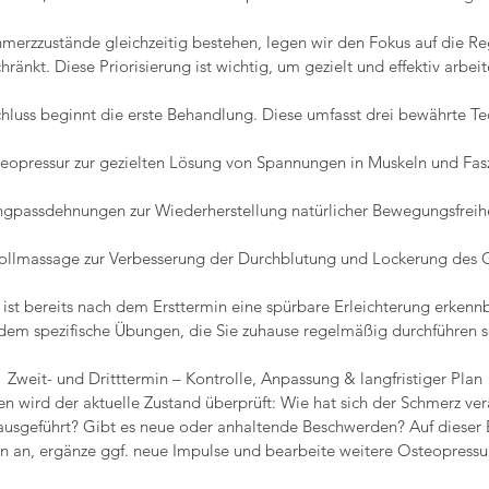
merzzustände gleichzeitig bestehen, legen wir den Fokus auf die Re
hränkt. Diese Priorisierung ist wichtig, um gezielt und effektiv arbei
hluss beginnt die erste Behandlung. Diese umfasst drei bewährte Te
eopressur zur gezielten Lösung von Spannungen in Muskeln und Fas
gpassdehnungen zur Wiederherstellung natürlicher Bewegungsfreih
rollmassage zur Verbesserung der Durchblutung und Lockerung des
n ist bereits nach dem Ersttermin eine spürbare Erleichterung erkennb
dem spezifische Übungen, die Sie zuhause regelmäßig durchführen so
Zweit- und Dritttermin – Kontrolle, Anpassung & langfristiger Plan
n wird der aktuelle Zustand überprüft: Wie hat sich der Schmerz v
usgeführt? Gibt es neue oder anhaltende Beschwerden? Auf dieser B
 an, ergänze ggf. neue Impulse und bearbeite weitere Osteopressu