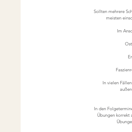
Sollten mehrere Sch
meisten einsc
Im Ansc
Ost
En
Faszien
In vielen Fälle
außer
In den Folgetermine
Übungen korrekt a
Übungen