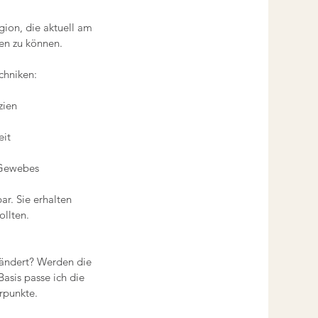
gion, die aktuell am
ten zu können.
chniken:
zien
eit
 Gewebes
ar. Sie erhalten
llten.
erändert? Werden die
asis passe ich die
rpunkte.