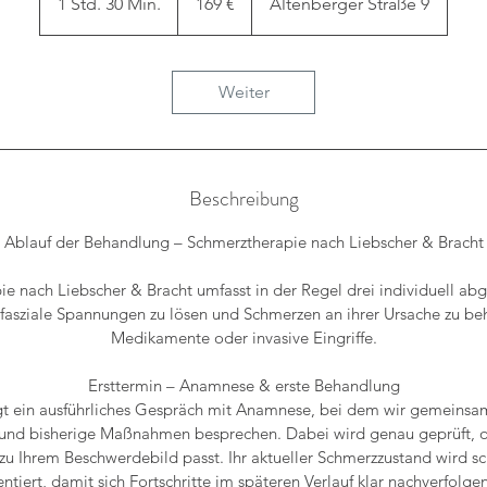
1 Std. 30 Min.
1
169 €
Altenberger Straße 9
S
t
d
Weiter
3
0
M
i
Beschreibung
n
.
Ablauf der Behandlung – Schmerztherapie nach Liebscher & Bracht
e nach Liebscher & Bracht umfasst in der Regel drei individuell a
är-fasziale Spannungen zu lösen und Schmerzen an ihrer Ursache zu b
Medikamente oder invasive Eingriffe.
Ersttermin – Anamnese & erste Behandlung
lgt ein ausführliches Gespräch mit Anamnese, bei dem wir gemeinsa
 und bisherige Maßnahmen besprechen. Dabei wird genau geprüft, 
zu Ihrem Beschwerdebild passt. Ihr aktueller Schmerzzustand wird schr
tiert, damit sich Fortschritte im späteren Verlauf klar nachverfolgen