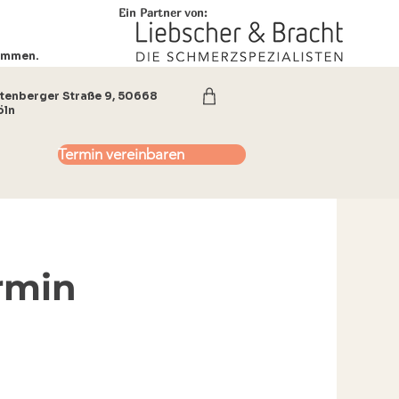
Ein Partner von:
nommen.
ltenberger Straße 9, 50668
ln​
Termin vereinbaren
rmin